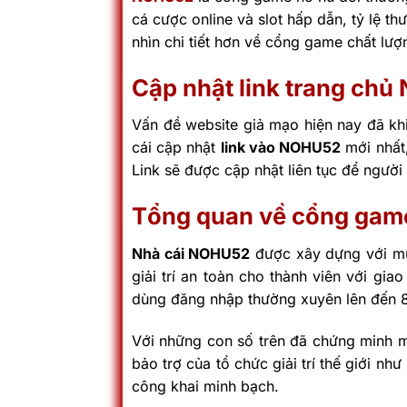
cá cược online và slot hấp dẫn, tỷ lệ t
nhìn chi tiết hơn về cổng game chất lư
Cập nhật link trang ch
Vấn đề website giả mạo hiện nay đã khi
cái cập nhật
link vào NOHU52
mới nhất,
Link sẽ được cập nhật liên tục để người c
Tổng quan về cổng game
Nhà cái NOHU52
được xây dựng với mục
giải trí an toàn cho thành viên với gia
dùng đăng nhập thường xuyên lên đến
Với những con số trên đã chứng minh m
bảo trợ của tổ chức giải trí thế giới n
công khai minh bạch.