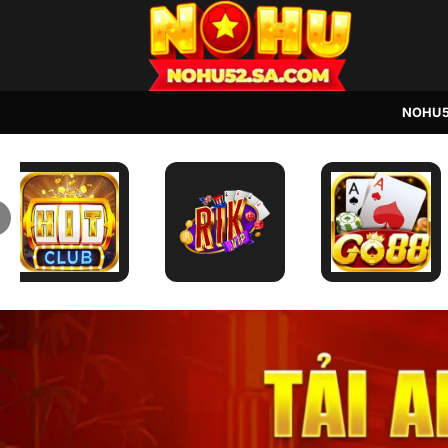
Bỏ
qua
nội
dung
NOHU