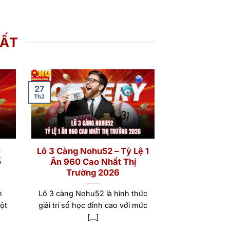
HẤT
 là những thành tựu nổi bật giúp cho hệ
27
Th2
a bản thân trên thị trường. Điều đó được
 cầu giải trí của thành viên.
Lô 3 Càng Nohu52 – Tỷ Lệ 1
của nhà cái trên thị trường.
ố
Ăn 960 Cao Nhất Thị
Trường 2026
n một cách tốt nhất.
nghiệm đa dạng cho thành viên nên bạn có
h
Lô 3 càng Nohu52 là hình thức
ột
giải trí số học đỉnh cao với mức
[...]