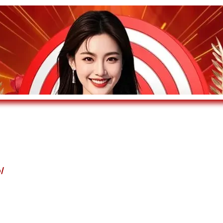
/
Tổng quan về nhà cái đổi thưởng Nohu52 hot nhất