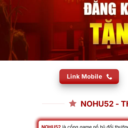
Link Mobile
NOHU52 - T
NOHU52
là
cổng game nổ hũ đổi thưởng 