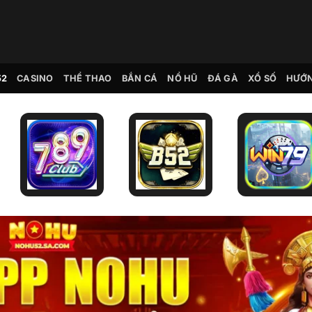
52
CASINO
THỂ THAO
BẮN CÁ
NỔ HŨ
ĐÁ GÀ
XỔ SỐ
HƯỚ