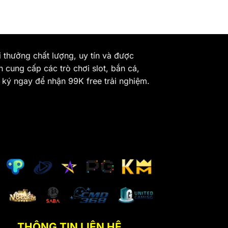
e online. Với những thành tích nổi bật,
i thưởng chất lượng, uy tín và được
 cung cấp các trò chơi slot, bắn cá,
g ký ngay để nhận 99K free trải nghiệm.
THÔNG TIN LIÊN HỆ